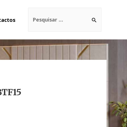
tactos
BTF15