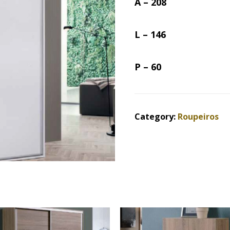
A – 208
L – 146
P – 60
Category:
Roupeiros